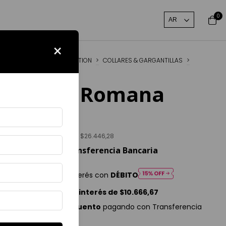
0
×
Inicio
>
JEWELRY EDITION
>
COLLARES & GARGANTILLAS
>
Collar Romana
Collar Romana
$32.000
Precio sin impuestos
$26.446,28
$28.800
con
Transferencia Bancaria
Cuotas SIN interés con
DÉBITO
3
cuotas sin interés de
$10.666,67
10% de descuento
pagando con Transferencia
Bancaria