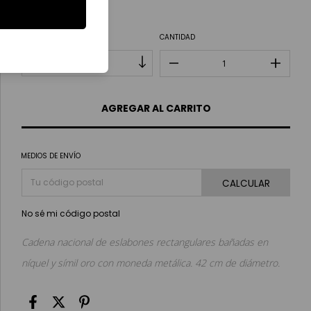
Ver más detalles
BAÑO
CANTIDAD
MEDIOS DE ENVÍO
CALCULAR
No sé mi código postal
Cadena nacional de eslabones rectangulares bañadas en
níquel y símil oro con moneda metálica. 42 cm de diámetro.