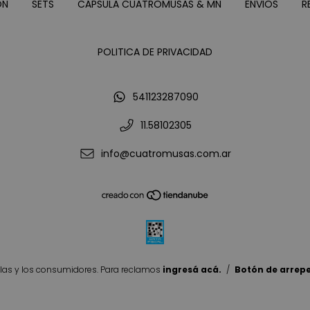
ON
SETS
CÁPSULA CUATROMUSAS & MN
ENVIOS
R
POLITICA DE PRIVACIDAD
541123287090
11.58102305
info@cuatromusas.com.ar
las y los consumidores. Para reclamos
ingresá acá.
/
Botón de arrep