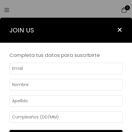
0
1
/
2
×
JOIN US
Completa tus datos para suscribirte