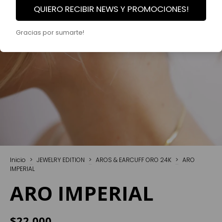
QUIERO RECIBIR NEWS Y PROMOCIONES!
Gracias por sumarte!
Inicio
>
JEWELRY EDITION
>
AROS & EARCUFF ORO 24K
>
ARO
IMPERIAL
ARO IMPERIAL
$22.000