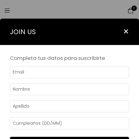
0
1
/
11
×
JOIN US
Completa tus datos para suscribirte