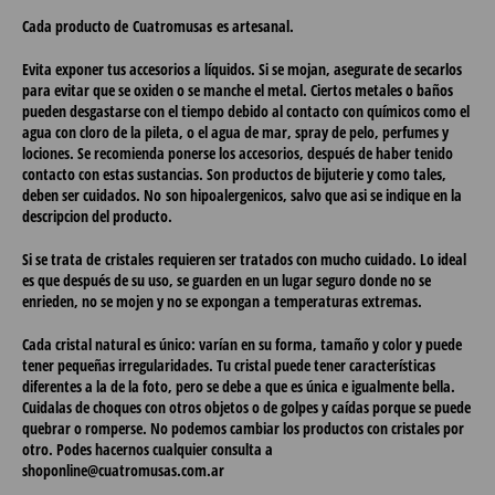
Cada producto de
Cuatromusas
es artesanal.
Evita exponer tus accesorios a líquidos. Si se mojan, asegurate de secarlos
para evitar que se oxiden o se manche el metal. Ciertos metales o baños
pueden desgastarse con el tiempo debido al contacto con químicos como el
agua con cloro de la pileta, o el agua de mar, spray de pelo, perfumes y
lociones. Se recomienda ponerse los accesorios, después de haber tenido
contacto con estas sustancias. Son productos de bijuterie y como tales,
deben ser cuidados. No son hipoalergenicos, salvo que asi se indique en la
descripcion del producto.
Si se trata de
cristales
requieren ser tratados con mucho cuidado. Lo ideal
es que después de su uso, se guarden en un lugar seguro donde no se
enrieden, no se mojen y no se expongan a temperaturas extremas.
Cada cristal natural es único: varían en su forma, tamaño y color y puede
tener pequeñas irregularidades. Tu cristal puede tener características
diferentes a la de la foto, pero se debe a que es única e igualmente bella.
Cuidalas de choques con otros objetos o de golpes y caídas porque se puede
quebrar o romperse. No podemos cambiar los productos con cristales por
otro. Podes hacernos cualquier consulta a
shoponline@cuatromusas.com.ar